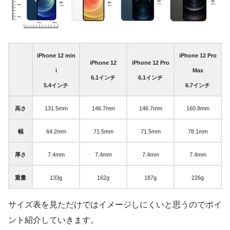
iPhone 12 min
iPhone 12 Pro
iPhone 12
iPhone 12 Pro
i
Max
6.1インチ
6.1インチ
5.4インチ
6.7インチ
高さ
131.5mm
146.7mm
146.7mm
160.8mm
幅
64.2mm
71.5mm
71.5mm
78.1mm
厚さ
7.4mm
7.4mm
7.4mm
7.4mm
重量
133g
162g
187g
226g
サイズ表を見ただけではイメージしにくいと思うのでポイ
ント紹介していきます。