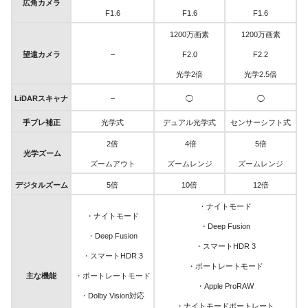
広角カメラ
F1.6
F1.6
F1.6
1200万画素
1200万画素
望遠カメラ
–
F2.0
F2.2
光学2倍
光学2.5倍
LiDARスキャナ
–
◯
◯
手ブレ補正
光学式
デュアル光学式
センサーシフト式
2倍
4倍
5倍
光学ズーム
ズームアウト
ズームレンジ
ズームレンジ
デジタルズーム
5倍
10倍
12倍
・ナイトモード
・ナイトモード
・Deep Fusion
・Deep Fusion
・スマートHDR 3
・スマートHDR 3
・ポートレートモード
主な機能
・ポートレートモード
・Apple ProRAW
・
Dolby Vision対応
・ナイトモードポート
レート