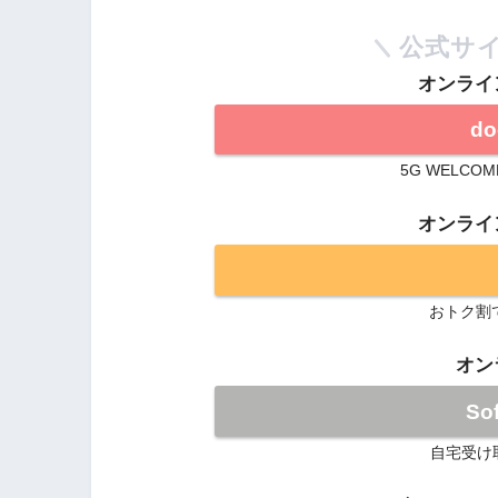
公式サ
オンライ
d
5G WELCO
オンライ
おトク割で
オン
So
自宅受け