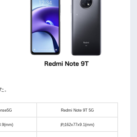
た。
nse5G
Redmi Note 9T 5G
.9(mm)
約162x77x9.1(mm)