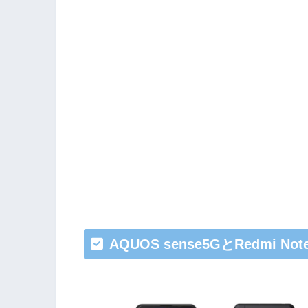
AQUOS sense5GとRedmi Not