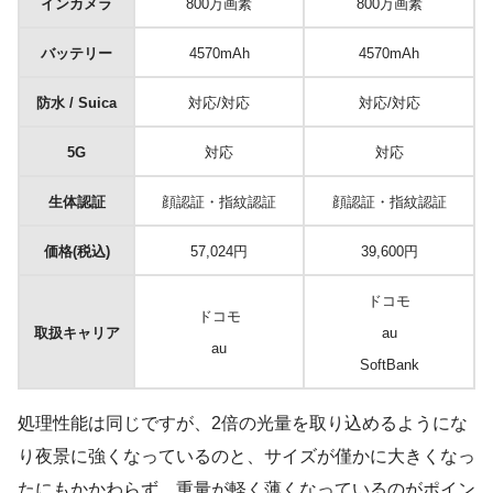
インカメラ
800万画素
800万画素
バッテリー
4570mAh
4570mAh
防水 / Suica
対応/対応
対応/対応
5G
対応
対応
生体認証
顔認証・指紋認証
顔認証・指紋認証
価格(税込)
57,024円
39,600円
ドコモ
ドコモ
取扱キャリア
au
au
SoftBank
処理性能は同じですが、2倍の光量を取り込めるようにな
り夜景に強くなっているのと、サイズが僅かに大きくなっ
たにもかかわらず、重量が軽く薄くなっているのがポイン