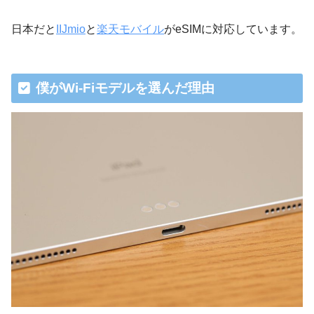
日本だと
IIJmio
と
楽天モバイル
がeSIMに対応しています。
僕がWi-Fiモデルを選んだ理由