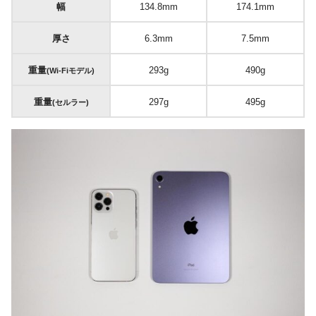
幅
134.8mm
174.1mm
厚さ
6.3mm
7.5mm
重量
293g
490g
(Wi-Fiモデル)
重量
297g
495g
(セルラー)