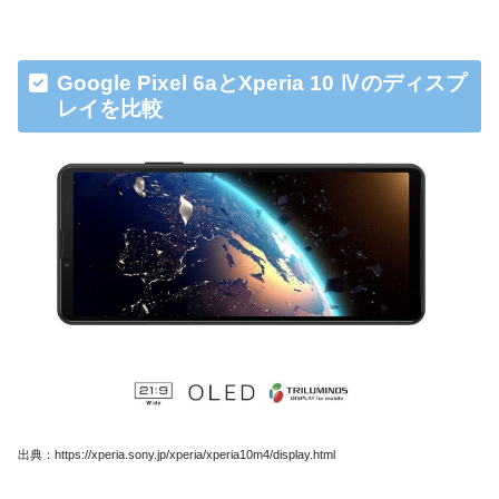
Google Pixel 6aとXperia 10 Ⅳのディスプ
レイを比較
出典：https://xperia.sony.jp/xperia/xperia10m4/display.html