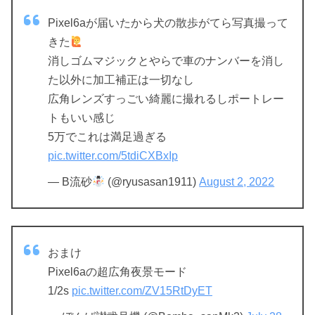
Pixel6aが届いたから犬の散歩がてら写真撮って
きた
消しゴムマジックとやらで車のナンバーを消し
た以外に加工補正は一切なし
広角レンズすっごい綺麗に撮れるしポートレー
トもいい感じ
5万でこれは満足過ぎる
pic.twitter.com/5tdiCXBxIp
— B流砂
(@ryusasan1911)
August 2, 2022
おまけ
Pixel6aの超広角夜景モード
1/2s
pic.twitter.com/ZV15RtDyET