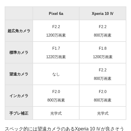
Pixel 6a
Xperia 10 Ⅳ
F2.2
F2.2
超広角カメラ
1200万画素
800万画素
F1.7
F1.8
標準カメラ
1220万画素
1200万画素
F2.2
望遠カメラ
なし
800万画素
F2.0
F2.0
インカメラ
800万画素
800万画素
手ブレ補正
光学式
光学式
スペック的には望遠カメラのあるXperia 10 Ⅳが良さそう