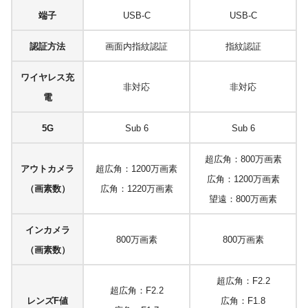
端子
USB-C
USB-C
認証方法
画面内指紋認証
指紋認証
ワイヤレス充
非対応
非対応
電
5G
Sub 6
Sub 6
超広角：800万画素
アウトカメラ
超広角：1200万画素
広角：1200万画素
（画素数）
広角：1220万画素
望遠：800万画素
インカメラ
800万画素
800万画素
（画素数）
超広角：F2.2
超広角：F2.2
レンズF値
広角：F1.8