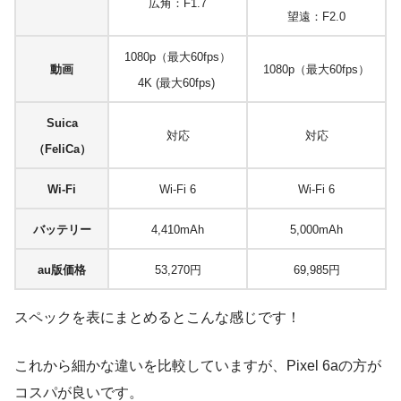
広角：F1.7
望遠：F2.0
1080p（最大60fps）
動画
1080p（最大60fps）
4K (最大60fps)
Suica
対応
対応
（FeliCa）
Wi-Fi
Wi-Fi 6
Wi-Fi 6
バッテリー
4,410mAh
5,000mAh
au版価格
53,270円
69,985円
スペックを表にまとめるとこんな感じです！
これから細かな違いを比較していますが、Pixel 6aの方が
コスパが良いです。