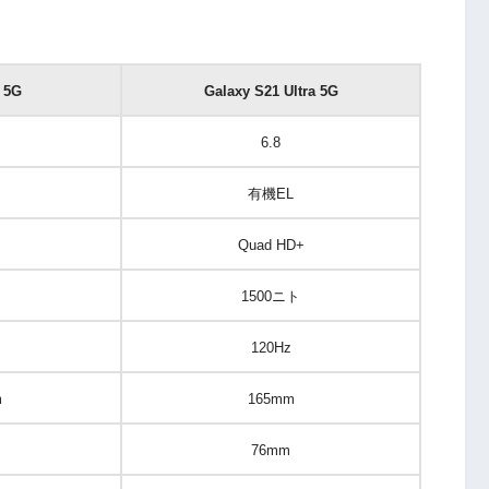
 5G
Galaxy S21 Ultra 5G
6.8
有機EL
Quad HD+
ト
1500ニト
120Hz
m
165mm
76mm